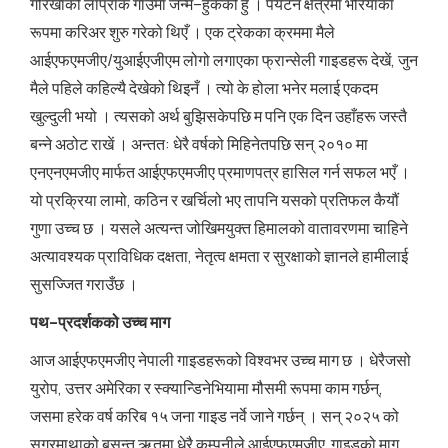
गोरखाको लाप्राक गाउँमा जन्मे–हुकेको हुँ । पर्यटन क्षेत्रमा भरियाका
रूपमा करिअर शुरु गरेको थिएँ । एक ट्रेकका क्रममा मैले
आईएफएमजीए/युआईएजीएम लोगो लगाएका फ्रान्सेली गाइडहरू देखें, जुन
मैले पहिले कहिल्यै देखेको थिइनँ । त्यो के होला भनेर मलाई एकदम
खुल्दुली भयो । त्यसको अर्थ बुझिसकेपछि म पनि एक दिन उहाँहरू जस्तै
बन्ने अठोट राखें । अन्तत: धेरै वर्षको मिहिनेतपछि सन् २०१० मा
एनएनएमजीए मार्फत आईएफएमजीए प्रमाणपत्र हासिल गर्न सफल भएँ ।
यो प्रक्रिया लामो, कठिन र खर्चिलो भए तापनि यसको प्रतिफल कैयौं
गुणा उच्च छ । यसले अत्यन्त जोखिमयुक्त हिमालको वातावरणमा चाहिने
अत्यावश्यक प्राविधिक दक्षता, नेतृत्व क्षमता र सुरक्षाको ज्ञानले हामीलाई
सुसज्जित गराउँछ ।
पथ–प्रदर्शकको उच्च माग
आज आईएफएमजीए नेपाली गाइडहरूको विश्वभर उच्च माग छ । धेरैजसो
युरोप, उत्तर अमेरिका र स्क्यान्डिनेभियामा मौसमी रूपमा काम गर्छन्,
जसमा हरेक वर्ष करिब १५ जना गाइड नर्वे जाने गर्छन् । सन् २०२५ को
सगरमाथाको बसन्त ऋतुमा धेरै कम्पनीले आईएफएमजीए गाइडको माग