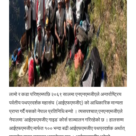
लामो र कडा परिश्रमपछि २०६९ सालमा एनएनएमजीएले अन्तर्राष्ट्रिय
पर्वतीय पथप्रदर्शक महासंघ (आईएफएमजीए) को आधिकारिक मान्यता
प्राप्त गर्दै यसको नेपाल प्रतिनिधि बन्यो । त्यसपश्चात् एनएनएमजीएले
नेपालमा ‘आईएफएमजीए गाइड’ कोर्स सञ्चालन गरिरहेको छ । हालसम्म
आईएफएमजीए मार्फत १०० भन्दा बढी आईएफएमजीए पथप्रदर्शक अर्थात्