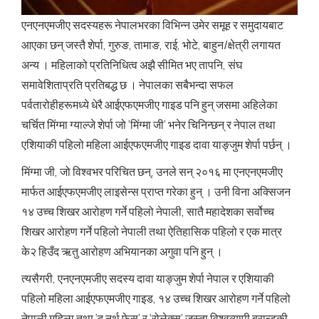
एनएनएमजीए सदस्यहरू नेपालभरका विभिन्न उमेर समूह र समुदायबाट
आएका छन् जस्तै शेर्पा, गुरुङ, तामाङ, राई, भोटे, बाहुन/क्षेत्री लगायत
अन्य । महिलाको प्रतिनिधित्व अझै सीमित भए तापनि, संघ
समावेशिताप्रति प्रतिबद्ध छ । नेपालका सबैभन्दा सफल
पर्वतारोहीहरूमध्ये धेरै आईएफएमजीए गाइड पनि हुन् जसमा अहिलेका
चर्चित मिंग्मा ग्याल्जे शेर्पा जो ‘मिंग्मा जी’ भनेर चिनिन्छन् र नेपाल तथा
एशियाकी पहिलो महिला आईएफएमजीए गाइड दावा याङ्जुम शेर्पा पर्छन् ।
मिंग्मा जी, जो विश्वभर परिचित छन्, उनले सन् २०१६ मा एनएनएमजीए
मार्फत आईएफएमजीए लाइसेन्स प्राप्त गरेका हुन् । उनी विना अक्सिजन
१४ उच्च शिखर आरोहण गर्ने पहिलो नेपाली, सातै महादेशका सर्वोच्च
शिखर आरोहण गर्ने पहिलो नेपाली तथा ऐतिहासिक पहिलो र एक मात्र
के२ हिउँद ऋतु आरोहण अभियानका अगुवा पनि हुन् ।
त्यसैगरी, एनएनएमजीए सदस्य दावा याङ्जुम शेर्पा नेपाल र एशियाकी
पहिलो महिला आईएफएमजीए गाइड, १४ उच्च शिखर आरोहण गर्ने पहिलो
नेपाली महिला तथा ‘द नर्थ फेस’ र ‘रोलेक्स’ जस्ता विश्वव्यापी ब्रान्डकी