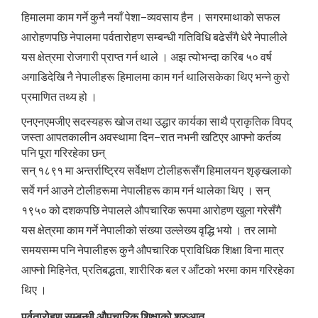
हिमालमा काम गर्ने कुनै नयाँ पेशा–व्यवसाय हैन । सगरमाथाको सफल
आरोहणपछि नेपालमा पर्वतारोहण सम्बन्धी गतिविधि बढेसँगै धेरै नेपालीले
यस क्षेत्रमा रोजगारी प्राप्त गर्न थाले । अझ त्योभन्दा करिब ५० वर्ष
अगाडिदेखि नै नेपालीहरू हिमालमा काम गर्न थालिसकेका थिए भन्ने कुरो
प्रमाणित तथ्य हो ।
एनएनएमजीए सदस्यहरू खोज तथा उद्धार कार्यका साथै प्राकृतिक विपद्
जस्ता आपतकालीन अवस्थामा दिन–रात नभनी खटिएर आफ्नो कर्तव्य
पनि पूरा गरिरहेका छन्
सन् १८९१ मा अन्तर्राष्ट्रिय सर्वेक्षण टोलीहरूसँग हिमालयन शृङ्खलाको
सर्वे गर्न आउने टोलीहरूमा नेपालीहरू काम गर्न थालेका थिए । सन्
१९५० को दशकपछि नेपालले औपचारिक रूपमा आरोहण खुला गरेसँगै
यस क्षेत्रमा काम गर्ने नेपालीको संख्या उल्लेख्य वृद्धि भयो । तर लामो
समयसम्म पनि नेपालीहरू कुनै औपचारिक प्राविधिक शिक्षा विना मात्र
आफ्नो मिहिनेत, प्रतिबद्धता, शारीरिक बल र आँटको भरमा काम गरिरहेका
थिए ।
पर्वतारोहण सम्बन्धी औपचारिक शिक्षाको शुरुआत