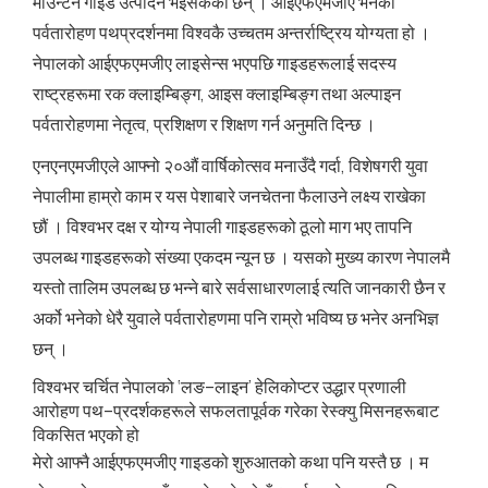
माउन्टेन गाइड उत्पादन भइसकेका छन् । आईएफएमजीए भनेको
पर्वतारोहण पथप्रदर्शनमा विश्वकै उच्चतम अन्तर्राष्ट्रिय योग्यता हो ।
नेपालको आईएफएमजीए लाइसेन्स भएपछि गाइडहरूलाई सदस्य
राष्ट्रहरूमा रक क्लाइम्बिङ्ग, आइस क्लाइम्बिङ्ग तथा अल्पाइन
पर्वतारोहणमा नेतृत्व, प्रशिक्षण र शिक्षण गर्न अनुमति दिन्छ ।
एनएनएमजीएले आफ्नो २०औं वार्षिकोत्सव मनाउँदै गर्दा, विशेषगरी युवा
नेपालीमा हाम्रो काम र यस पेशाबारे जनचेतना फैलाउने लक्ष्य राखेका
छौं । विश्वभर दक्ष र योग्य नेपाली गाइडहरूको ठूलो माग भए तापनि
उपलब्ध गाइडहरूको संख्या एकदम न्यून छ । यसको मुख्य कारण नेपालमै
यस्तो तालिम उपलब्ध छ भन्ने बारे सर्वसाधारणलाई त्यति जानकारी छैन र
अर्को भनेको धेरै युवाले पर्वतारोहणमा पनि राम्रो भविष्य छ भनेर अनभिज्ञ
छन् ।
विश्वभर चर्चित नेपालको ‘लङ–लाइन’ हेलिकोप्टर उद्धार प्रणाली
आरोहण पथ–प्रदर्शकहरूले सफलतापूर्वक गरेका रेस्क्यु मिसनहरूबाट
विकसित भएको हो
मेरो आफ्नै आईएफएमजीए गाइडको शुरुआतको कथा पनि यस्तै छ । म